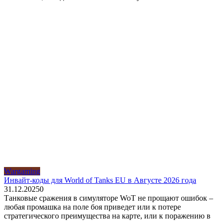
Wargaming
Инвайт-коды для World of Tanks EU в Августе 2026 года
31.12.2025
0
Танковые сражения в симуляторе WoT не прощают ошибок –
любая промашка на поле боя приведет или к потере
стратегического преимущества на карте, или к поражению в