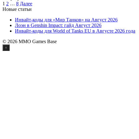
Пагинация
1
2
…
8
Далее
записей
Новые статьи
Инвайт-коды для «Мир Танков» на Август 2026
Лоэн в Genshin Impact: гайд Август 2026
Инвайт-коды для World of Tanks EU в Августе 2026 года
© 2026 MMO Games Base